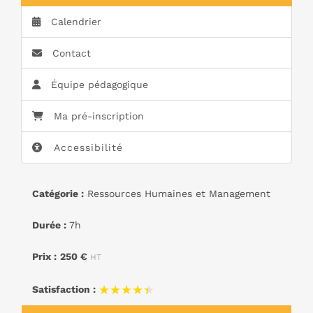
Calendrier
Contact
Équipe pédagogique
Ma pré-inscription
Accessibilité
Catégorie :
Ressources Humaines et Management
Durée :
7h
Prix :
250 €
HT
★★★★★
★★★★★
Satisfaction :