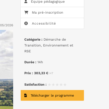
Équipe pédagogique
Ma pré-inscription
Accessibilité
/05/2026
Catégorie :
Démarche de
Transition, Environnement et
RSE
Durée :
14h
Prix :
303,33 €
HT
★★★★★
★★★★★
Satisfaction :
Télécharger le programme