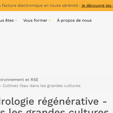
a facture électronique en toute sérénité :
je découvre les
us êtes
Vous former
À propos de nous
vironnement et RSE
 Cultivez l’eau dans les grandes cultures
rologie régénérative -
ns les grandes cultures