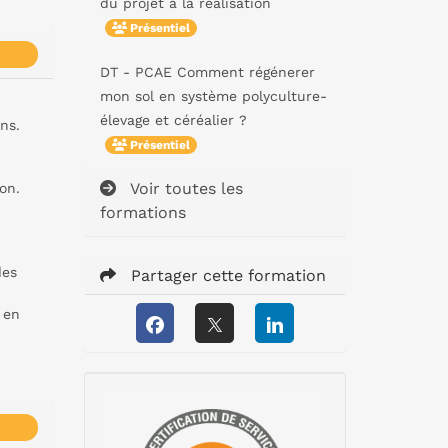
du projet à la réalisation
Présentiel
DT - PCAE Comment régénerer
mon sol en système polyculture-
élevage et céréalier ?
ns.
Présentiel
Voir toutes les
on.
formations
des
Partager cette formation
 en