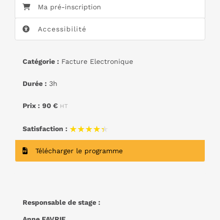
Ma pré-inscription
Accessibilité
Catégorie :
Facture Electronique
Durée :
3h
Prix :
90 €
HT
★★★★★
★★★★★
Satisfaction :
Télécharger le programme
Responsable de stage :
Anne FAVRIE