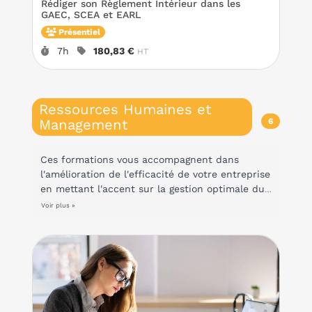
Rédiger son Règlement Intérieur dans les
GAEC, SCEA et EARL
Présentiel
Durée :
Prix :
7h
180,83 €
HT
Ressources Humaines et
Management
6
Ces formations vous accompagnent dans
l'amélioration de l'efficacité de votre entreprise
en mettant l'accent sur la gestion optimale du
temps et des ressources humaines de votre
Voir plus »
organisation . Vous apprendrez à renforcer la
collaboration et la motivation de vos équipes,
ainsi que votre posture de dirigeant. En
adoptant ces pratiques, vous pourrez
augmenter la rentabilité de votre entreprise,
tout en créant un environnement de travail
harmonieux et stimulant.