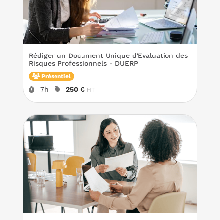
Rédiger un Document Unique d'Evaluation des
Risques Professionnels - DUERP
Présentiel
Durée :
Prix :
7h
250 €
HT