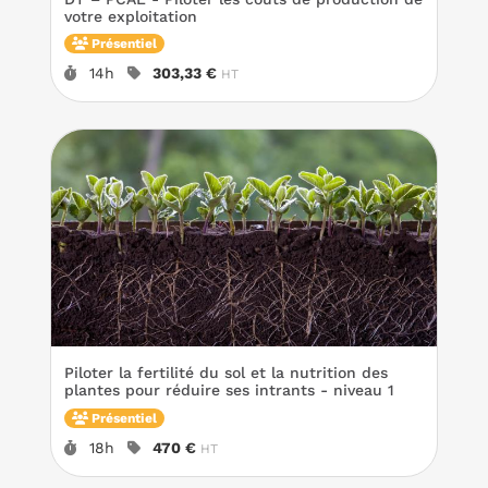
votre exploitation
Présentiel
Durée :
Prix :
14h
303,33 €
HT
Piloter la fertilité du sol et la nutrition des
plantes pour réduire ses intrants - niveau 1
Présentiel
Durée :
Prix :
18h
470 €
HT