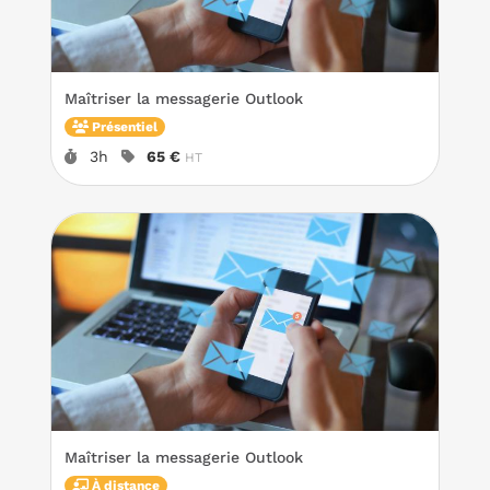
Maîtriser la messagerie Outlook
Présentiel
Durée :
Prix :
3h
65 €
HT
Maîtriser la messagerie Outlook
À distance