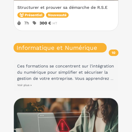
Structurer et prouver sa démarche de R.S.E
Présentiel
Nouveauté
Durée :
Prix :
7h
300 €
HT
Informatique et Numérique
10
Ces formations se concentrent sur l'intégration
du numérique pour simplifier et sécuriser la
gestion de votre entreprise. Vous apprendrez à
utiliser des outils numériques avancés pour
Voir plus »
piloter votre activité en temps réel, en
assurant la sécurité des données et l'efficacité
des processus. En adoptant une approche
numérique, vous pourrez optimiser la gestion
quotidienne et prendre des décisions éclairées
rapidement, tout en garantissant la protection
de vos informations sensibles. Ces formations