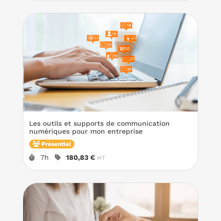
Les outils et supports de communication
numériques pour mon entreprise
Présentiel
Durée :
Prix :
7h
180,83 €
HT