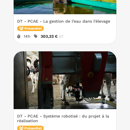
DT - PCAE - La gestion de l’eau dans l’élevage
Présentiel
Durée :
Prix :
14h
303,33 €
HT
DT - PCAE - Système robotisé : du projet à la
réalisation
Présentiel