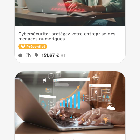
concernent la prise en main des logiciels
courants liés à votre activité.
Cybersécurité: protégez votre entreprise des
menaces numériques
Présentiel
Durée :
Prix :
7h
151,67 €
HT