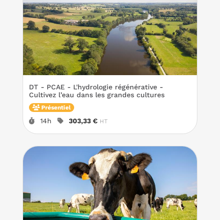
DT - PCAE - L'hydrologie régénérative -
Cultivez l’eau dans les grandes cultures
Présentiel
Durée :
Prix :
14h
303,33 €
HT