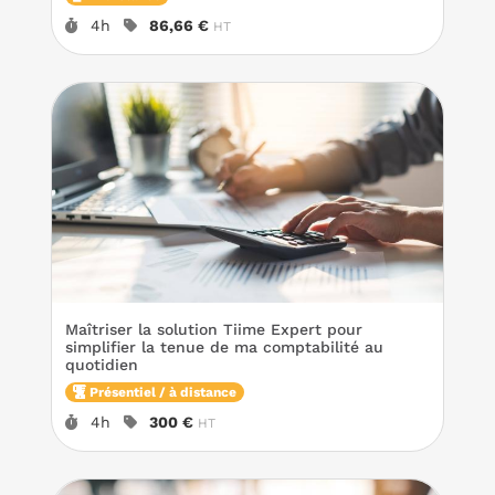
Durée :
Prix :
4h
86,66 €
HT
Maîtriser la solution Tiime Expert pour
simplifier la tenue de ma comptabilité au
quotidien
Présentiel / à distance
Durée :
Prix :
4h
300 €
HT