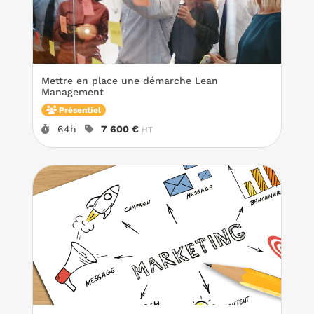
Mettre en place une démarche Lean
Management
Présentiel
Durée :
Prix :
64h
7 600 €
HT