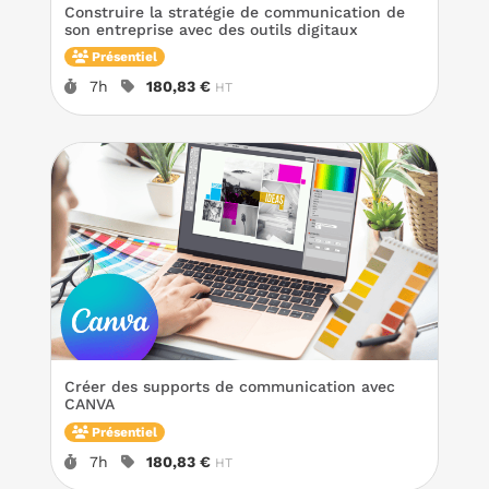
Construire la stratégie de communication de
son entreprise avec des outils digitaux
Présentiel
Durée :
Prix :
7h
180,83 €
HT
Créer des supports de communication avec
CANVA
Présentiel
Durée :
Prix :
7h
180,83 €
HT