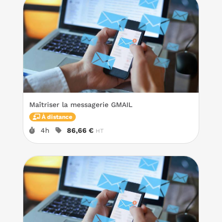
Maîtriser la messagerie GMAIL
À distance
Durée :
Prix :
4h
86,66 €
HT