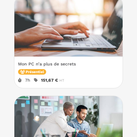
Mon PC n’a plus de secrets
Présentiel
Durée :
Prix :
7h
151,67 €
HT