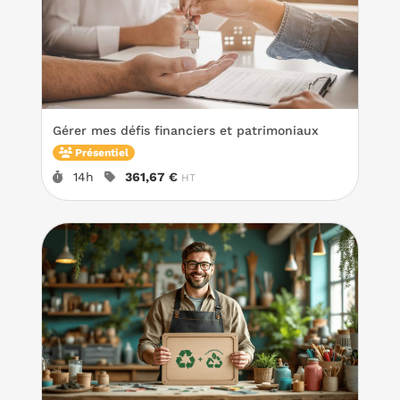
Gérer mes défis financiers et patrimoniaux
Présentiel
Durée :
Prix :
14h
361,67 €
HT