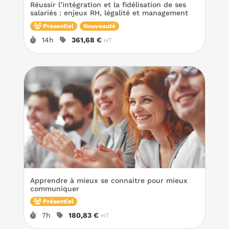
Réussir l’intégration et la fidélisation de ses
salariés : enjeux RH, légalité et management
Présentiel
Nouveauté
Durée :
Prix :
14h
361,68 €
HT
Apprendre à mieux se connaitre pour mieux
communiquer
Présentiel
Durée :
Prix :
7h
180,83 €
HT