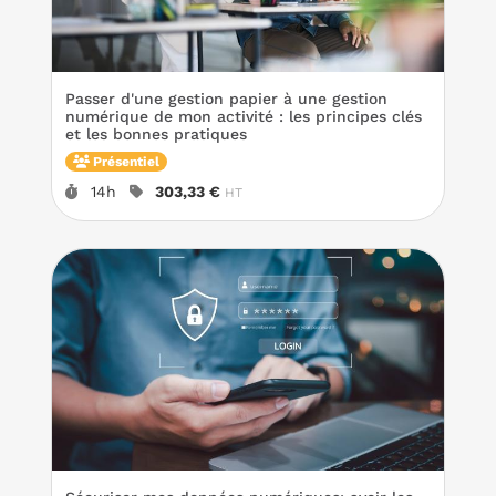
Passer d'une gestion papier à une gestion
numérique de mon activité : les principes clés
et les bonnes pratiques
Présentiel
Durée :
Prix :
14h
303,33 €
HT