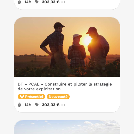
Durée :
Prix :
14h
303,33 €
HT
votre performance économique.
DT - PCAE - Construire et piloter la stratégie
de votre exploitation
Présentiel
Nouveauté
Durée :
Prix :
14h
303,33 €
HT