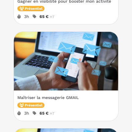
Gagner en visibilité pour booster mon activité
Présentiel
Durée :
Prix :
3h
65 €
HT
Maîtriser la messagerie GMAIL
Présentiel
Durée :
Prix :
3h
65 €
HT