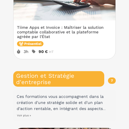
Tiime Apps et Invoice : Maîtriser la solution
comptable collaborative et la plateforme
agréée par l'État
Présentiel
Durée :
Prix :
3h
90 €
HT
Gestion et Stratégie
d'entreprise
7
Ces formations vous accompagnent dans la
création d'une stratégie solide et d'un plan
d'action rentable, en intégrant des aspects
fiscaux, financiers et juridiques. Vous
Voir plus »
apprendrez à définir des objectifs qui tiennent
compte des réglementations en vigueur, à