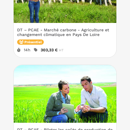
DT – PCAE - Marché carbone - Agriculture et
changement climatique en Pays De Loire
Présentiel
Durée :
Prix :
14h
303,33 €
HT
DT – PCAE - Piloter les coûts de production de