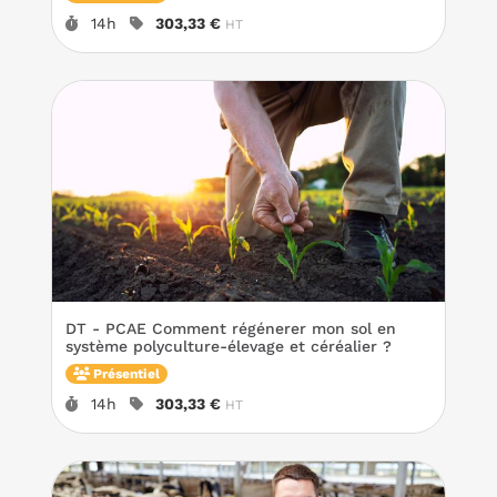
Durée :
Prix :
14h
303,33 €
HT
DT - PCAE Comment régénerer mon sol en
système polyculture-élevage et céréalier ?
Présentiel
Durée :
Prix :
14h
303,33 €
HT