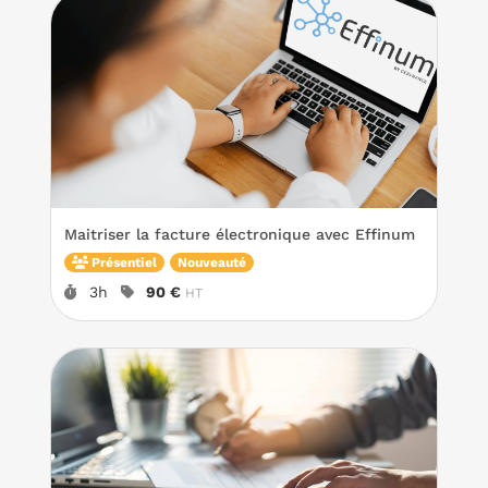
Maitriser la facture électronique avec Effinum
Présentiel
Nouveauté
Durée :
Prix :
3h
90 €
HT