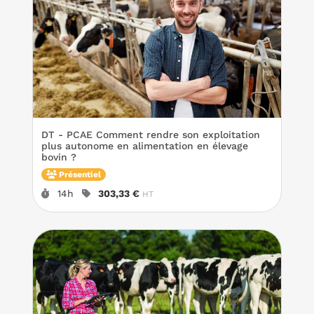
DT - PCAE Comment rendre son exploitation
plus autonome en alimentation en élevage
bovin ?
Présentiel
Durée :
Prix :
14h
303,33 €
HT