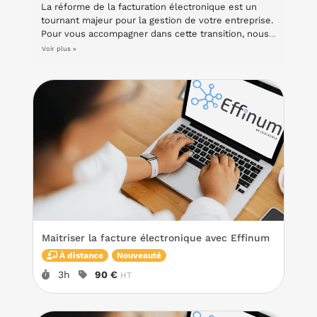
La réforme de la facturation électronique est un
tournant majeur pour la gestion de votre entreprise.
Pour vous accompagner dans cette transition, nous
vous proposons des formations concrètes pour
Voir plus »
maîtriser vos nouveaux outils et garantir votre
conformité réglementaire.
Maitriser la facture électronique avec Effinum
À distance
Nouveauté
Durée :
Prix :
3h
90 €
HT